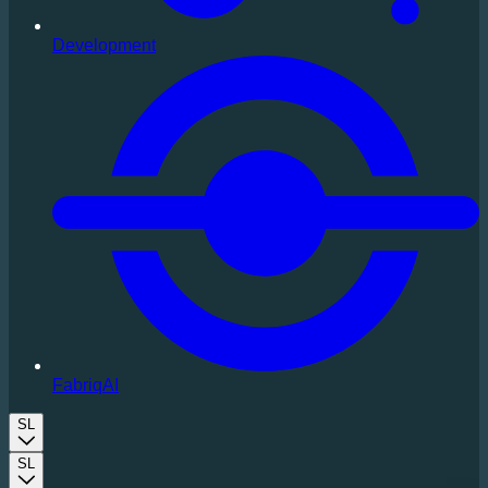
Development
FabriqAI
SL
SL