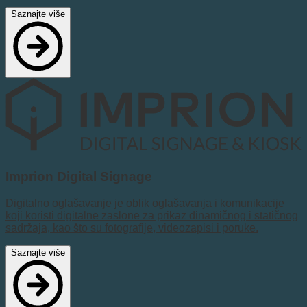
Saznajte više
Imprion Digital Signage
Digitalno oglašavanje je oblik oglašavanja i komunikacije
koji koristi digitalne zaslone za prikaz dinamičnog i statičnog
sadržaja, kao što su fotografije, videozapisi i poruke.
Saznajte više