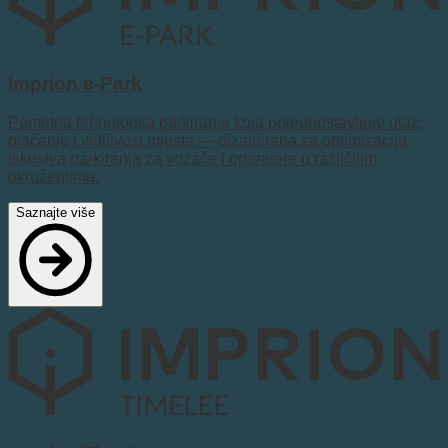
Imprion e-Park
Pametna tehnologija parkiranja koja pojednostavljuje ulaz,
plaćanje i vidljivost mjesta — dizajnirana za optimizaciju
iskustva parkiranja za vozače i operatere u različitim
okruženjima.
Saznajte više