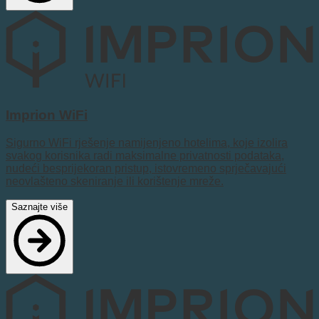
Imprion WiFi
Sigurno WiFi rješenje namijenjeno hotelima, koje izolira
svakog korisnika radi maksimalne privatnosti podataka,
nudeći besprijekoran pristup, istovremeno sprječavajući
neovlašteno skeniranje ili korištenje mreže.
Saznajte više