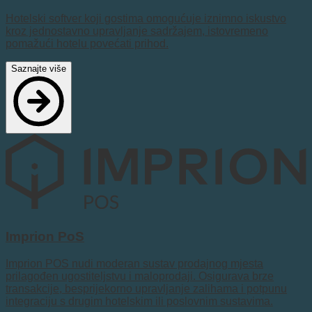
Hotelski softver koji gostima omogućuje iznimno iskustvo
kroz jednostavno upravljanje sadržajem, istovremeno
pomažući hotelu povećati prihod.
Saznajte više
Imprion PoS
Imprion POS nudi moderan sustav prodajnog mjesta
prilagođen ugostiteljstvu i maloprodaji. Osigurava brze
transakcije, besprijekorno upravljanje zalihama i potpunu
integraciju s drugim hotelskim ili poslovnim sustavima.