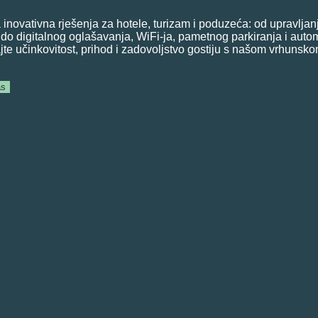
 inovativna rješenja za hotele, turizam i poduzeća: od upravljan
o digitalnog oglašavanja, WiFi-ja, pametnog parkiranja i autom
te učinkovitost, prihod i zadovoljstvo gostiju s našom vrhunsk
.
as