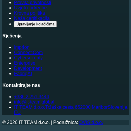
Pravila privatnosti
Uvjeti i odredbe
Krovna politika
Naša certifikacija
Upravljanje kolačićima
Rješenja
Imprion
ConnectiCom
Cybersecurity
Enterprise
Development
FabriqAI
Kontaktirajte nas
+386 2 251 3444
info@it-team.global
IT TEAM d.o.o.
Tržaška cesta 65
2000 Maribor
Slovenija,
EU
© 2026 IT TEAM d.o.o. | Podružnica:
OVIS d.o.o.