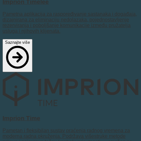
Imprion Timelee
Pametna aplikacija za raspoređivanje sastanaka i događaja,
dizajnirana za eliminaciju nedolazaka, pojednostavljenje
rezerviranja i poboljšanje komunikacije između pružatelja
usluga i njihovih klijenata.
Saznajte više
Imprion Time
Pametan i fleksibilan sustav praćenja radnog vremena za
moderna radna okruženja. Podržava višestruke metode