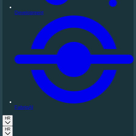
Development
FabriqAI
HR
HR