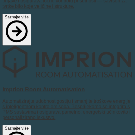
prijave i osigurava točnu kontrolu prisutnosti — savršen za
tvrtke bilo koje veličine i strukture.
Saznajte više
Imprion Room Automatisation
Automatizirajte udobnost gostiju i smanjite troškove energije
s inteligentnom kontrolom soba. Besprijekorno se integrira s
PMS sustavima i osigurava pametno, energetski učinkovito i
personalizirano iskustvo.
Saznajte više