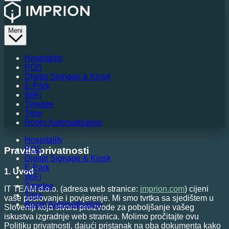
Meni
Hospitality
POS
Digital Signage & Kiosk
E-Park
WiFi
Timelee
Time
Room Automatisation
Hospitality
POS
Pravila privatnosti
Digital Signage & Kiosk
E-Park
1. Uvod
WiFi
Timelee
IT TEAM d.o.o. (adresa web stranice:
imprion.com
) cijeni
Time
vaše poslovanje i povjerenje. Mi smo tvrtka sa sjedištem u
Room Automatisation
Sloveniji koja stvara proizvode za poboljšanje vašeg
iskustva izgradnje web stranica. Molimo pročitajte ovu
Politiku privatnosti, dajući pristanak na oba dokumenta kako