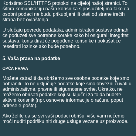
Koristimo SSL/HTTPS protokol na cijeloj našoj stranici. To
šifrira komunikaciju naših korisnika s poslužiteljima tako da
osobni podaci ne budu prikupljeni ili oteti od strane trećih
strana bez ovlaštenja.
U slučaju povrede podataka, administratori sustava odmah
će poduzeti sve potrebne korake kako bi osigurali integritet
sustava, kontaktirat će pogođene korisnike i pokušat će
resetirati lozinke ako bude potrebno.
5. Vaša prava na podatke
OPĆA PRAVA
Možete zatražiti da obrišemo sve osobne podatke koje smo
pohranili. To ne uključuje podatke koje smo obvezni čuvati u
administrativne, pravne ili sigurnosne svrhe. Ukratko, ne
možemo obrisati podatke koji su ključni za to da budete
aktivni korisnik (npr. osnovne informacije o računu poput
adrese e-pošte).
Ako želite da se svi vaši podaci obrišu, više vam nećemo
moći nuditi podršku niti druge usluge vezane uz proizvode.