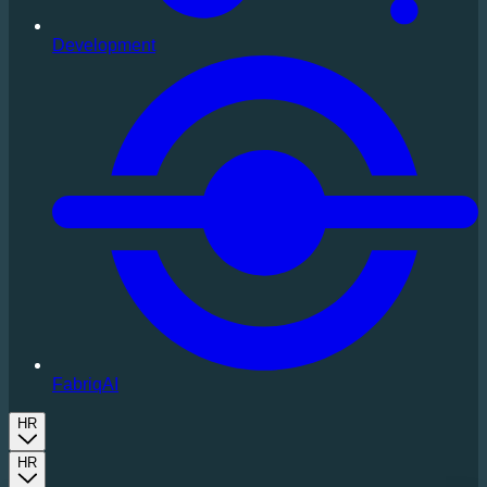
Development
FabriqAI
HR
HR