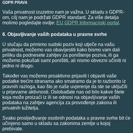
GDPR PRAVA
Vaša privatnost izuzetno nam je važna. U skladu s GDPR-
om, cilj nam je podržati GDPR standard. Za više detalja
molimo pogledajte ovdje:
EU GDPR Informacijski portal
.
6. Objavljivanje vaših podataka u pravne svrhe
U slučaju da primimo sudski poziv koji utječe na vašu
privatnost, možemo vas obavijestiti kako bismo vam dali
priliku da podnesete zahtjev za poništenje poziva, ili ga
možemo pokušati sami poništiti, ali nismo obvezni učiniti ni
jedno ni drugo.
Također vas možemo proaktivno prijaviti i objaviti vaše
podatke trećim stranama ako smatramo da je to razborito iz
pravnih razloga, kao što je naše uvjerenje da ste se uključili
u prijevarne aktivnosti. Oslobađate nas od bilo kakve štete
koja može proizaći iz ili se odnosi na objavljivanje vaših
podataka na zahtjev agencija za provođenje zakona ili
privatnih tužitelja.
Svako prosljeđivanje osobnih podataka u pravne svrhe bit će
učinjeno samo u skladu sa zakonima zemlje u kojoj
prebivate.