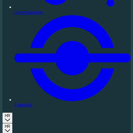
Development
FabriqAI
HR
HR