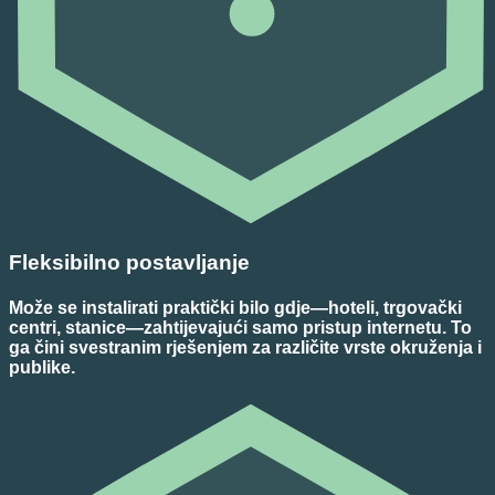
Fleksibilno postavljanje
Može se instalirati praktički bilo gdje—hoteli, trgovački
centri, stanice—zahtijevajući samo pristup internetu. To
ga čini svestranim rješenjem za različite vrste okruženja i
publike.